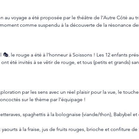
on au voyage a été proposée par le théâtre de l’Autre Côté au tr
 moment comme suspendu à la découverte de la résonance des 
l 🎭, le rouge a été à l’honneur à Soissons ! Les 12 enfants pré
nt été invités à se vêtir de rouge, et tous (petits et grands) sa
loration par les sens avec un réel plaisir pour la vue, le touche
concoctés sur le thème par l’équipage ! 
etteraves, spaghettis à la bolognaise (viande/thon), Babybel e
aourts à la fraise, jus de fruits rouges, brioche et confiture de 