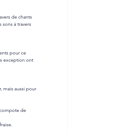
avers de chants 
sons à travers 
sents pour ce 
ns exception ont 
r, mais aussi pour 
t compote de 
fraise.