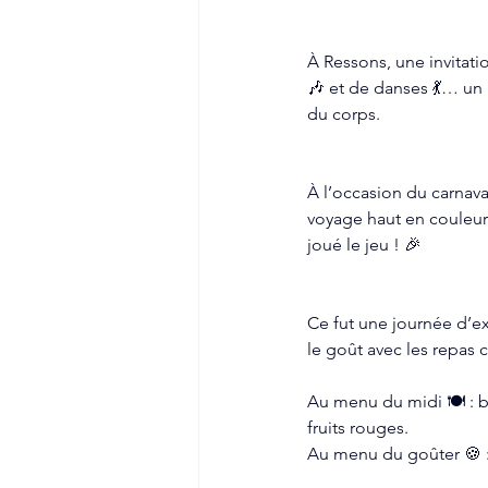
À Ressons, une invitati
🎶 et de danses 💃… un
du corps.
À l’occasion du carnava
voyage haut en couleur o
joué le jeu ! 🎉 
Ce fut une journée d’exp
le goût avec les repas 
Au menu du midi 🍽️ : b
fruits rouges.
Au menu du goûter 🍪 : y