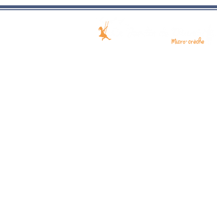
Mamie !
Nos 2 micro-crèches :
5, Rue Brouilliaud 02200 SOISSONS
55, Allée de la trésorerie 02290 
Contact :
E-mail :
inscriptions.lejardindemam
Téléphone :
07 56 28 81 64
Florence Walckenaer, Directrice
fwalckenaer@gmail.com
Nos horaires d'accueil :