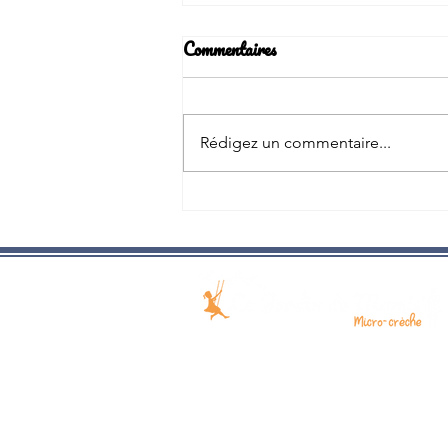
Commentaires
Rédigez un commentaire...
Bienvenue à Flaure au Jardin de
Mamie !
Nos 2 micro-crèches :
5, Rue Brouilliaud 02200 SOISSONS
55, Allée de la trésorerie 02290 