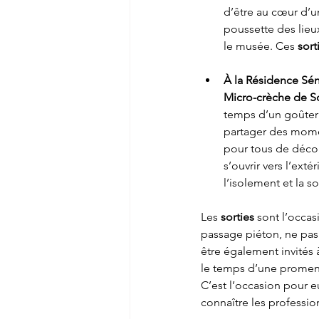
d’être au cœur d’un
poussette des lieu
le musée. Ces 
sort
À la Résidence Sén
Micro-crèche de S
temps d’un goûter 
partager des momen
pour tous de décou
s’ouvrir vers l’ext
l’isolement et la so
Les 
sorties
 sont l’occa
passage piéton, ne pas q
être également invités à
le temps d’une promen
C’est l’occasion pour e
connaître les professio