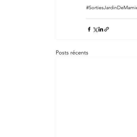
#SortiesJardinDeMami
Posts récents