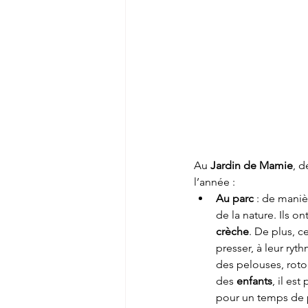
Au 
Jardin de Mamie
, d
l’année :
Au parc
 : de maniè
de la nature. Ils o
crèche
. De plus, ce
presser, à leur ry
des pelouses, roto
des 
enfants
, il es
pour un temps de p