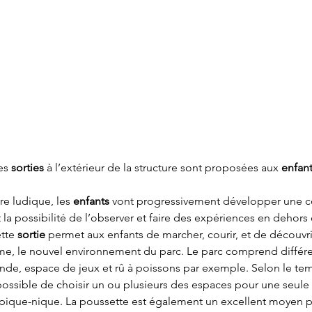
es 
sorties
 à l’extérieur de la structure sont proposées aux 
enfan
re ludique, les 
enfants
 vont progressivement développer une 
nt la possibilité de l’observer et faire des expériences en dehors 
tte 
sortie
 permet aux enfants de marcher, courir, et de découvrir
thme, le nouvel environnement du parc. Le parc comprend différ
nde, espace de jeux et rû à poissons par exemple. Selon le tem
t possible de choisir un ou plusieurs des espaces pour une seu
ique-nique. La poussette est également un excellent moyen po