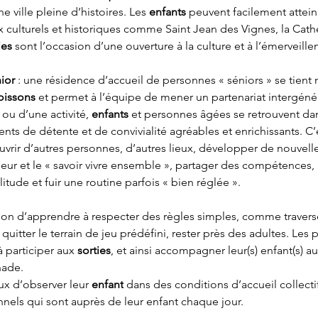
e ville pleine d’histoires. Les 
enfants
 peuvent facilement attein
x culturels et historiques comme Saint Jean des Vignes, la Cat
ies
 sont l’occasion d’une ouverture à la culture et à l’émerveill
ior 
: une résidence d’accueil de personnes « séniors » se tient 
oissons
 et permet à l’équipe de mener un partenariat intergénér
ou d’une activité, 
enfants
 et personnes âgées se retrouvent dan
ts de détente et de convivialité agréables et enrichissants. C’e
vrir d’autres personnes, d’autres lieux, développer de nouvelles
érieur et le « savoir vivre ensemble », partager des compétences, 
litude et fuir une routine parfois « bien réglée ».
sion d’apprendre à respecter des règles simples, comme traverser
uitter le terrain de jeu prédéfini, rester près des adultes. Les 
 participer aux 
sorties
, et ainsi accompagner leur(s) enfant(s) a
ade. 
ux d’observer leur 
enfant
 dans des conditions d’accueil collecti
nnels qui sont auprès de leur enfant chaque jour.