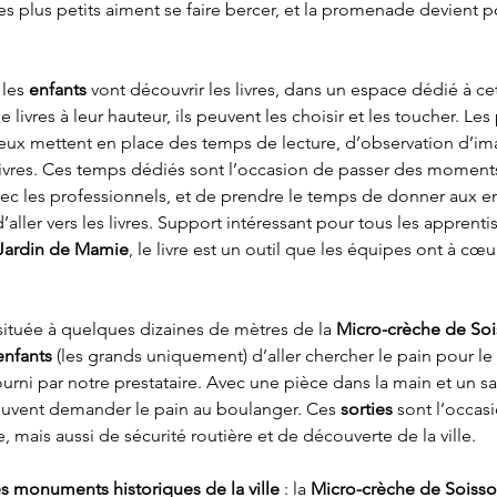
s. Les plus petits aiment se faire bercer, et la promenade devient
: les 
enfants
 vont découvrir les livres, dans un espace dédié à cet
e livres à leur hauteur, ils peuvent les choisir et les toucher. Le
eux mettent en place des temps de lecture, d’observation d’ima
ivres. Ces temps dédiés sont l’occasion de passer des moments 
vec les professionnels, et de prendre le temps de donner aux en
 d’aller vers les livres. Support intéressant pour tous les appren
Jardin de Mamie
, le livre est un outil que les équipes ont à cœ
 située à quelques dizaines de mètres de la 
Micro-crèche de So
enfants
 (les grands uniquement) d’aller chercher le pain pour le
fourni par notre prestataire. Avec une pièce dans la main et un s
euvent demander le pain au boulanger. Ces 
sorties
 sont l’occas
 mais aussi de sécurité routière et de découverte de la ville.
s monuments historiques de la ville 
: la 
Micro-crèche de Soiss