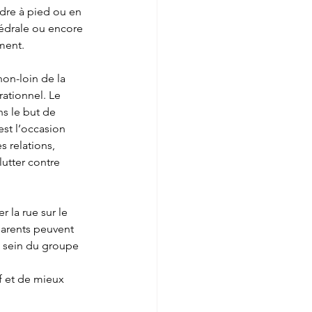
dre à pied ou en 
hédrale ou encore 
ement.
non-loin de la 
ationnel. Le 
s le but de 
st l’occasion 
 relations, 
lutter contre 
 la rue sur le 
parents peuvent 
u sein du groupe 
f et de mieux 