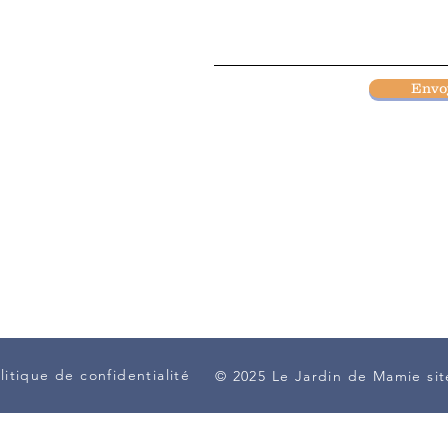
ie@gmail.com
Envo
litique de confidentialité
© 2025 Le Jardin de Mamie sit