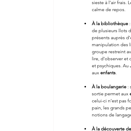
sieste à l’air frai
calme de repos.
À la bibliothèque
 
de plusieurs îlots d
présents auprès d’
manipulation des l
groupe restreint a
lire, d’observer et
et psychiques. Au 
aux 
enfants
.
À la boulangerie
 :
sortie permet aux 
celui-ci n’est pas 
pain, les grands p
notions de langage,
À la découverte de