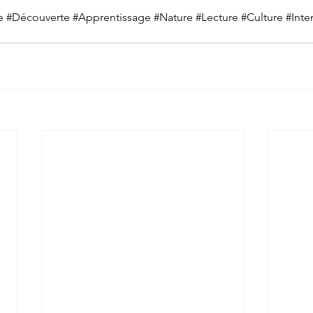
e
#Découverte
#Apprentissage
#Nature
#Lecture
#Culture
#Inte