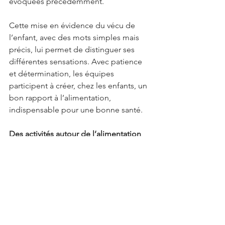
évoquées précédemment.
Cette mise en évidence du vécu de 
l’enfant, avec des mots simples mais 
précis, lui permet de distinguer ses 
différentes sensations. Avec patience 
et détermination, les équipes 
participent à créer, chez les enfants, un 
bon rapport à l’alimentation, 
indispensable pour une bonne santé.
Des activités autour de l’alimentation 
pour éveiller la curiosité
En parallèle des repas, des activités 
autour de l’alimentation sont 
proposées, afin de faire connaître aux 
enfants la richesse des produits, et leur 
donner l’envie de s’y intéresser.